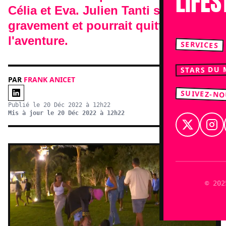
LIFES
GRAVEME
Célia et Eva. Julien Tanti se blesse
!
gravement et pourrait quitter
l'aventure.
SERVICES
STARS DU
PAR
FRANK ANICET
SUIVEZ-N
Publié le 20 Déc 2022 à 12h22
Mis à jour le 20 Déc 2022 à 12h22
© 202