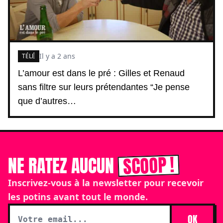
Il y a 2 ans
TÉLÉ
L’amour est dans le pré : Gilles et Renaud
sans filtre sur leurs prétendantes “Je pense
que d’autres…
SCOOP !
NE RATEZ AUCUN
Inscrivez-vous à la newsletter pour recevoir
les potins avant tout le monde.
OK