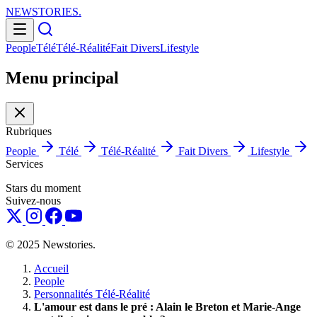
NEWSTORIES
.
People
Télé
Télé-Réalité
Fait Divers
Lifestyle
Menu principal
Rubriques
People
Télé
Télé-Réalité
Fait Divers
Lifestyle
Services
Stars du moment
Suivez-nous
© 2025 Newstories.
Accueil
People
Personnalités Télé-Réalité
L'amour est dans le pré : Alain le Breton et Marie-Ange