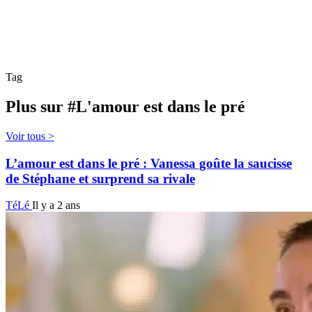
Tag
Plus sur #L'amour est dans le pré
Voir tous >
L’amour est dans le pré : Vanessa goûte la saucisse
de Stéphane et surprend sa rivale
TéLé
Il y a 2 ans