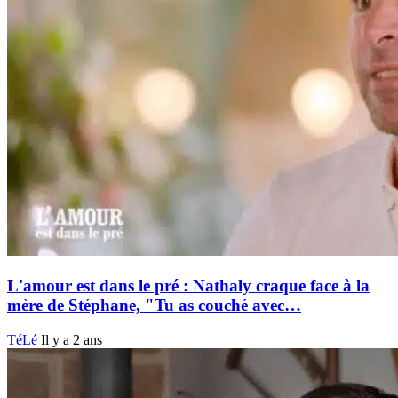
L'amour est dans le pré : Nathaly craque face à la
mère de Stéphane, "Tu as couché avec…
TéLé
Il y a 2 ans