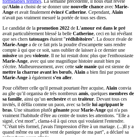
formidables femmes
. La semaine précédente, il nous était révélé
qu'
Alain
a choisi de se donner une
nouvelle chance
avec
Marie-
Ange
et avait finalement
évincé Catherine
. Cependant,
Alain
n'avait pas vraiment mesuré la portée de tous ses dires.
Le candidat de la
promotion 2022
de
L'amour est dans le pré
avait particulièrement blessé la belle
Catherine
, ceci en lui révélant
que ses chers
tatouages
étaient "
rédhibitoires
". La douce rivale de
Marie-Ange
a de ce fait pris la poudre d'escampette sans rendre
compte à qui que ce soit, sans oublier de laisser à ce dernier une
missive
un peu
violente
. Il ne lui restait donc plus que l'enthousiaste
Marie-Ange
, avec qui une magnifique histoire aurait bien pu
s'écrire. Malheureusement, avec cette
sale manie
qui est sienne de
mettre la charrue avant les bœufs
,
Alain
a bien fini par pousser
Marie-Ange
à également
s’en aller
.
Pour célébrer celle qu'il pensait pourtant être acquise,
Alain
convia
au gîte qu’il organisa de très nombreux
amis
, quelques
membres de
sa famille
, ainsi qu’un
orchestre
et un
traiteur
. Devant tous ces
invités, il défila comme un paon, avec sa belle
lui agrippant le
bras
. Une situation plutôt
gênante
pour
Marie-Ange
qui n'a pas
vraiment l'habitude d'être au centre de toutes les attentions. "Elle a
signé, c'est mort", clama-t-il à qui ceux qui voulaient l'entendre.
"C'était très formel, j'avais l'impression d'être à un mariage. (...)Il y a
quand même eu un petit vent de panique de ma part", a déclaré sa