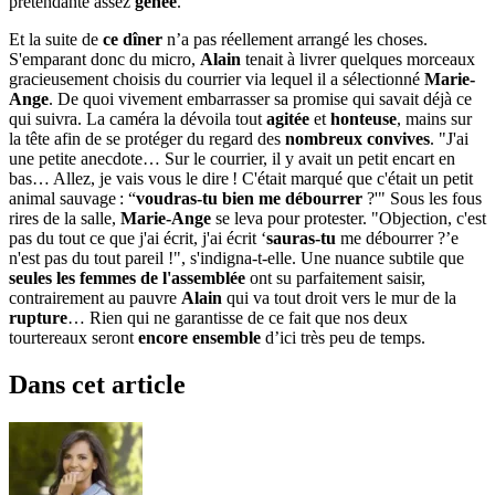
prétendante assez
gênée
.
Et la suite de
ce dîner
n’a pas réellement arrangé les choses.
S'emparant donc du micro,
Alain
tenait à livrer quelques morceaux
gracieusement choisis du courrier via lequel il a sélectionné
Marie-
Ange
. De quoi vivement embarrasser sa promise qui savait déjà ce
qui suivra. La caméra la dévoila tout
agitée
et
honteuse
, mains sur
la tête afin de se protéger du regard des
nombreux convives
. "J'ai
une petite anecdote… Sur le courrier, il y avait un petit encart en
bas… Allez, je vais vous le dire ! C'était marqué que c'était un petit
animal sauvage : “
voudras-tu bien me débourrer
?'" Sous les fous
rires de la salle,
Marie-Ange
se leva pour protester. "Objection, c'est
pas du tout ce que j'ai écrit, j'ai écrit ‘
sauras-tu
me débourrer ?’e
n'est pas du tout pareil !", s'indigna-t-elle. Une nuance subtile que
seules les femmes de l'assemblée
ont su parfaitement saisir,
contrairement au pauvre
Alain
qui va tout droit vers le mur de la
rupture
… Rien qui ne garantisse de ce fait que nos deux
tourtereaux seront
encore ensemble
d’ici très peu de temps.
Dans cet article