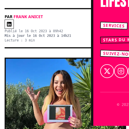
LIFES
PAR
FRANK ANICET
SERVICES
Publié le 16 Oct 2023 à 09h42
Mis à jour le 16 Oct 2023 à 14h21
STARS DU
Lecture : 3 min
SUIVEZ-N
© 202