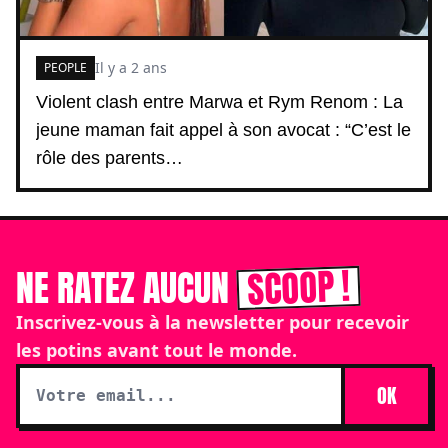
Il y a 2 ans
PEOPLE
Violent clash entre Marwa et Rym Renom : La
jeune maman fait appel à son avocat : “C’est le
rôle des parents…
SCOOP !
NE RATEZ AUCUN
Inscrivez-vous à la newsletter pour recevoir
les potins avant tout le monde.
OK