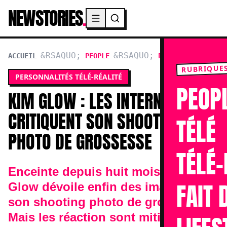
NEWSTORIES
.
Menu principal
ACCUEIL
PEOPLE
PERSONNALITÉS TÉL
RUBRIQUE
PERSONNALITÉS TÉLÉ-RÉALITÉ
PEOP
KIM GLOW : LES INTERNAUTES
CRITIQUENT SON SHOOTING
TÉLÉ
PHOTO DE GROSSESSE
TÉLÉ-
Enceinte depuis huit mois, Kim
FAIT 
Glow dévoile enfin des images de
son shooting photo de grossesse.
Mais les réaction sont mitigées.