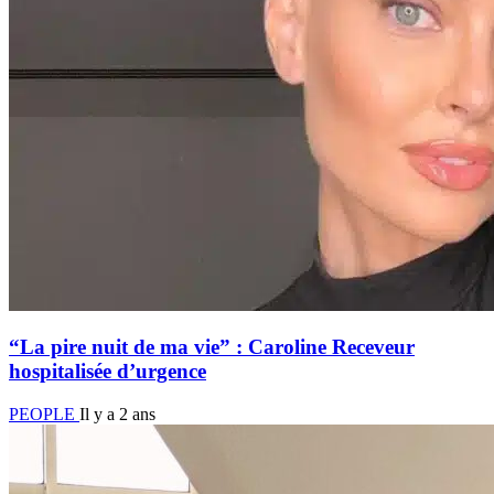
“La pire nuit de ma vie” : Caroline Receveur
hospitalisée d’urgence
PEOPLE
Il y a 2 ans