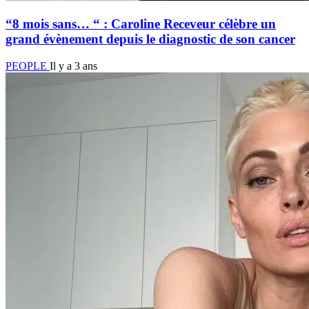
“8 mois sans… “ : Caroline Receveur célèbre un
grand évènement depuis le diagnostic de son cancer
PEOPLE
Il y a 3 ans