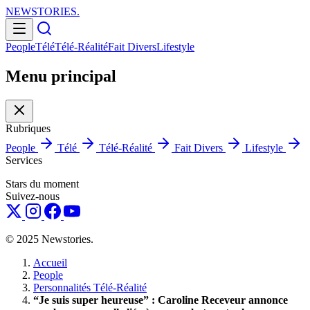
NEWSTORIES
.
People
Télé
Télé-Réalité
Fait Divers
Lifestyle
Menu principal
Rubriques
People
Télé
Télé-Réalité
Fait Divers
Lifestyle
Services
Stars du moment
Suivez-nous
© 2025 Newstories.
Accueil
People
Personnalités Télé-Réalité
“Je suis super heureuse” : Caroline Receveur annonce