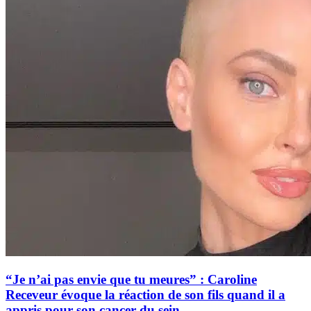
“Je n’ai pas envie que tu meures” : Caroline
Receveur évoque la réaction de son fils quand il a
appris pour son cancer du sein