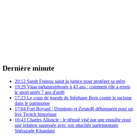
Dernière minute
20:12
Sarah Fraisou saisit la justice pour protéger sa mère
19:29
Vitaa métamorphosée à 43 ans : comment elle a repris
le sport après 7 ans d'arrêt
17:23
Le coup de gueule de Stéphane Bern contre le racisme
dans le patrimoine
17:04
Fort Boyard : Domingo et ZeratoR débarquent pour un
live Twitch historique
16:43
Charles Alloncle : le député visé par une enquête pour
une relation supposée avec son attachée parlementaire
Shérazade Khandani