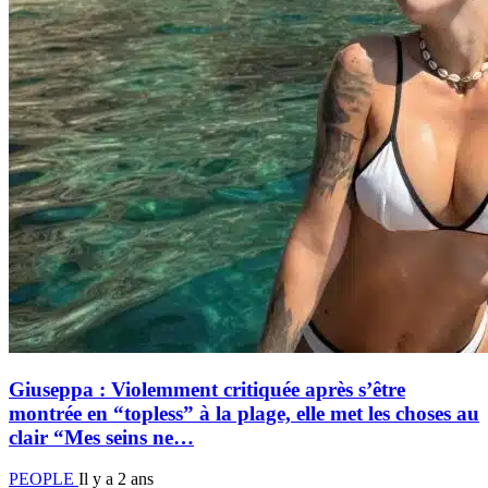
Giuseppa : Violemment critiquée après s’être
montrée en “topless” à la plage, elle met les choses au
clair “Mes seins ne…
PEOPLE
Il y a 2 ans