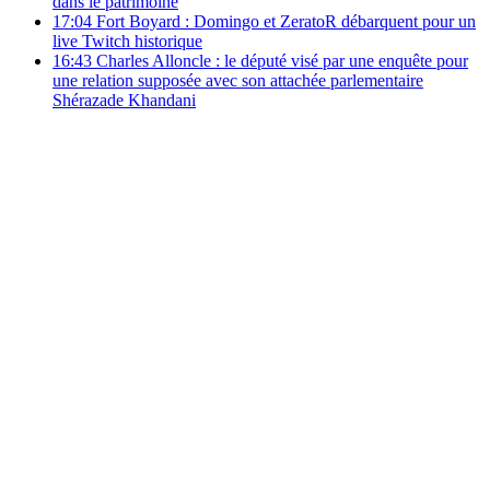
dans le patrimoine
17:04
Fort Boyard : Domingo et ZeratoR débarquent pour un
live Twitch historique
16:43
Charles Alloncle : le député visé par une enquête pour
une relation supposée avec son attachée parlementaire
Shérazade Khandani