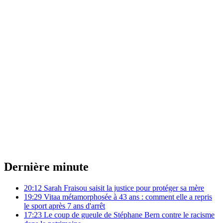
Dernière minute
20:12
Sarah Fraisou saisit la justice pour protéger sa mère
19:29
Vitaa métamorphosée à 43 ans : comment elle a repris
le sport après 7 ans d'arrêt
17:23
Le coup de gueule de Stéphane Bern contre le racisme