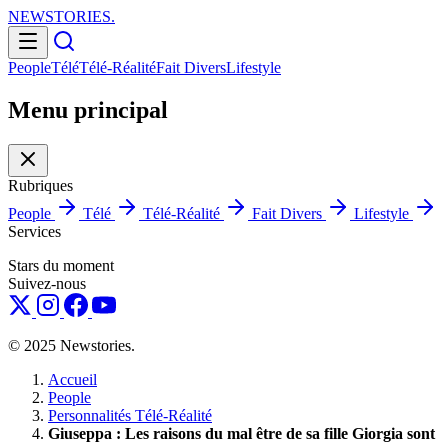
NEWSTORIES
.
People
Télé
Télé-Réalité
Fait Divers
Lifestyle
Menu principal
Rubriques
People
Télé
Télé-Réalité
Fait Divers
Lifestyle
Services
Stars du moment
Suivez-nous
© 2025 Newstories.
Accueil
People
Personnalités Télé-Réalité
Giuseppa : Les raisons du mal être de sa fille Giorgia sont