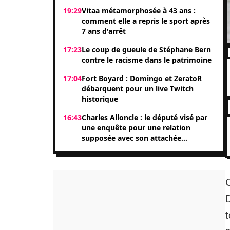
19:29
Vitaa métamorphosée à 43 ans :
comment elle a repris le sport après
7 ans d'arrêt
17:23
Le coup de gueule de Stéphane Bern
contre le racisme dans le patrimoine
17:04
Fort Boyard : Domingo et ZeratoR
débarquent pour un live Twitch
historique
16:43
Charles Alloncle : le député visé par
une enquête pour une relation
supposée avec son attachée
parlementaire Shérazade Khandani
C
D
t