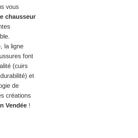
us vous
 le chausseur
ntes
ble.
 la ligne
aussures font
lité (cuirs
urabilité) et
ogie de
Des créations
in Vendée
!