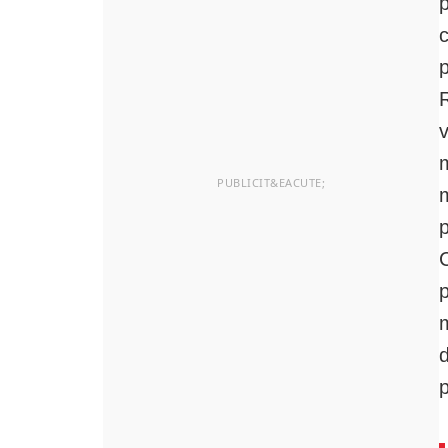
c
R
m
p
m
d