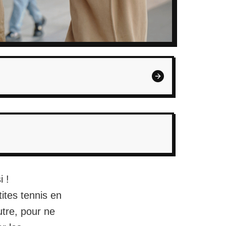
i !
ites tennis en
utre, pour ne