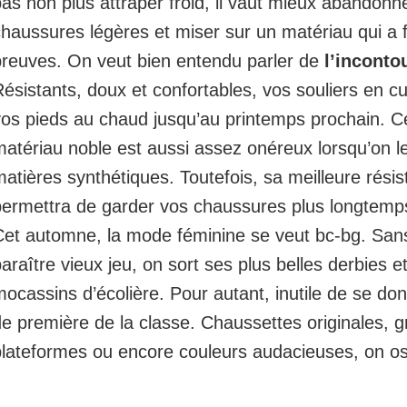
pas non plus
attraper froid
, il vaut mieux abandonne
haussures légères et miser sur un matériau qui a f
preuves. On veut bien entendu parler de
l’inconto
ésistants, doux et confortables, vos souliers en cu
vos pieds au chaud jusqu’au printemps prochain. 
matériau noble est aussi assez onéreux lorsqu’on 
atières synthétiques. Toutefois, sa meilleure rési
permettra de garder vos chaussures plus longtemps
Cet automne, la mode féminine se veut bc-bg. San
araître vieux jeu, on sort ses plus belles derbies e
ocassins d’écolière. Pour autant, inutile de se don
e première de la classe. Chaussettes originales, 
plateformes ou encore couleurs audacieuses, on os