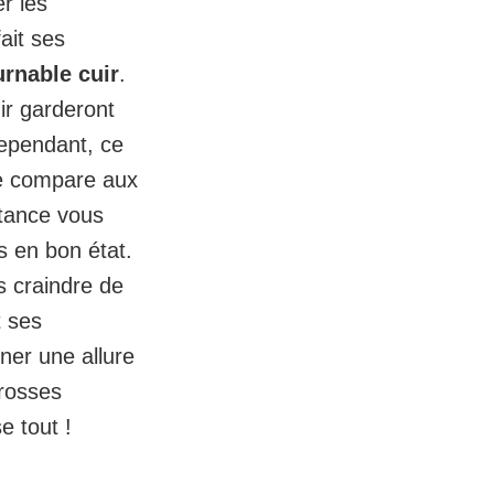
r les
ait ses
urnable cuir
.
ir garderont
Cependant, ce
le compare aux
stance vous
 en bon état.
s craindre de
t ses
ner une allure
grosses
e tout !