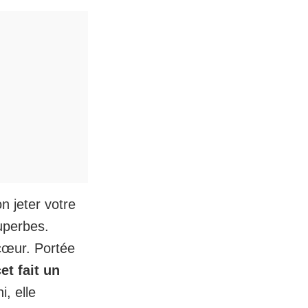
n jeter votre
uperbes.
cœur. Portée
cet fait un
i, elle