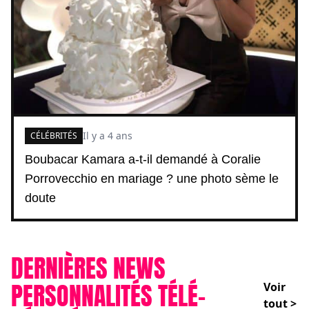
Il y a 4 ans
CÉLÉBRITÉS
Boubacar Kamara a-t-il demandé à Coralie
Porrovecchio en mariage ? une photo sème le
doute
DERNIÈRES NEWS
PERSONNALITÉS TÉLÉ-
Voir
tout >