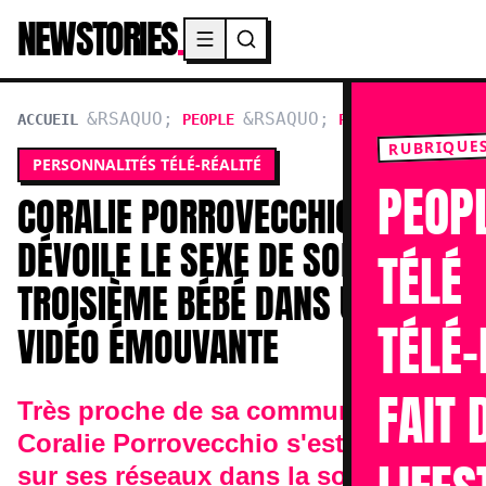
NEWSTORIES
.
Menu principal
ACCUEIL
PEOPLE
PERSONNALITÉS TÉL
RUBRIQUE
PERSONNALITÉS TÉLÉ-RÉALITÉ
PEOP
CORALIE PORROVECCHIO
DÉVOILE LE SEXE DE SON
TÉLÉ
TROISIÈME BÉBÉ DANS UNE
TÉLÉ-
VIDÉO ÉMOUVANTE
FAIT 
Très proche de sa communauté,
Coralie Porrovecchio s'est rendue
sur ses réseaux dans la soirée de ce