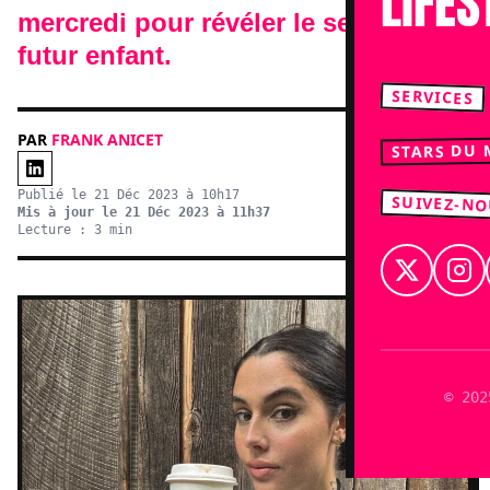
LIFES
mercredi pour révéler le sexe de son
futur enfant.
SERVICES
PAR
FRANK ANICET
STARS DU
Publié le 21 Déc 2023 à 10h17
SUIVEZ-N
Mis à jour le 21 Déc 2023 à 11h37
Lecture : 3 min
© 202