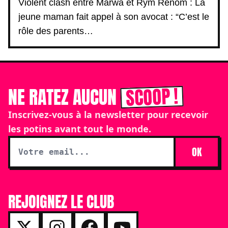
Violent clash entre Marwa et Rym Renom : La
jeune maman fait appel à son avocat : “C’est le
rôle des parents…
SCOOP !
NE RATEZ AUCUN
Inscrivez-vous à la newsletter pour recevoir
les potins avant tout le monde.
OK
REJOIGNEZ LE CLUB