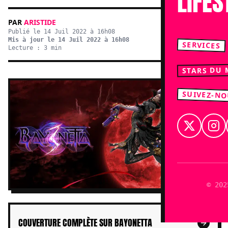
LIFES
PAR
ARISTIDE
Publié le 14 Juil 2022 à 16h08
Mis à jour le 14 Juil 2022 à 16h08
SERVICES
Lecture : 3 min
STARS DU
SUIVEZ-N
© 202
COUVERTURE COMPLÈTE SUR BAYONETTA