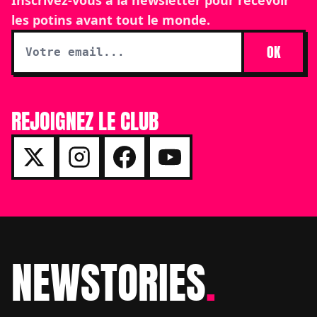
Inscrivez-vous à la newsletter pour recevoir
les potins avant tout le monde.
OK
REJOIGNEZ LE CLUB
NEWSTORIES
.
Footer