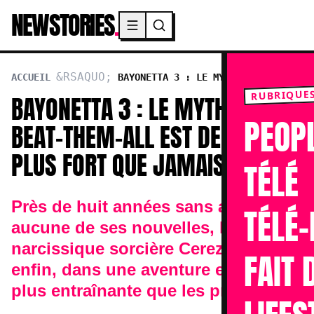
NEWSTORIES
.
Menu principal
ACCUEIL
BAYONETTA 3 : LE MYTHIQUE BEAT-
THEM-ALL EST DE RETOUR, PLUS FORT QUE JAMAIS
RUBRIQUE
BAYONETTA 3 : LE MYTHIQUE
PEOP
BEAT-THEM-ALL EST DE RETOUR,
PLUS FORT QUE JAMAIS
TÉLÉ
Près de huit années sans avoir
TÉLÉ-
aucune de ses nouvelles, la très
narcissique sorcière Cereza revient
FAIT 
enfin, dans une aventure encore
plus entraînante que les premières.