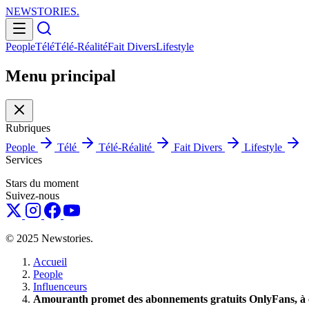
NEWSTORIES
.
People
Télé
Télé-Réalité
Fait Divers
Lifestyle
Menu principal
Rubriques
People
Télé
Télé-Réalité
Fait Divers
Lifestyle
Services
Stars du moment
Suivez-nous
© 2025 Newstories.
Accueil
People
Influenceurs
Amouranth promet des abonnements gratuits OnlyFans, à c