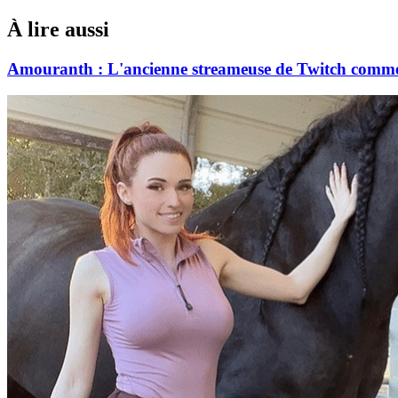
À lire aussi
Amouranth : L'ancienne streameuse de Twitch commerci