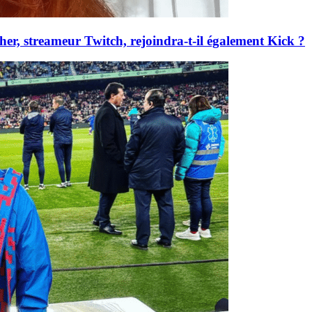
er, streameur Twitch, rejoindra-t-il également Kick ?