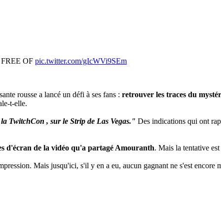
 you FREE OF
pic.twitter.com/gIcWVi9SEm
isante rousse a lancé un défi à ses fans :
retrouver les traces du mysté
ale-t-elle.
 la TwitchCon , sur le Strip de Las Vegas."
Des indications qui ont rap
s d'écran de la vidéo qu'a partagé Amouranth
. Mais la tentative est
mpression. Mais jusqu'ici, s'il y en a eu, aucun gagnant ne s'est encore 