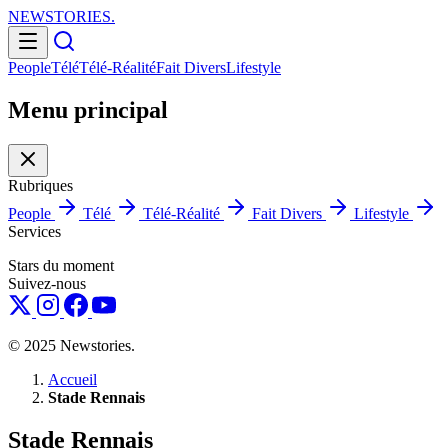
NEWSTORIES
.
People
Télé
Télé-Réalité
Fait Divers
Lifestyle
Menu principal
Rubriques
People
Télé
Télé-Réalité
Fait Divers
Lifestyle
Services
Stars du moment
Suivez-nous
© 2025 Newstories.
Accueil
Stade Rennais
Stade Rennais