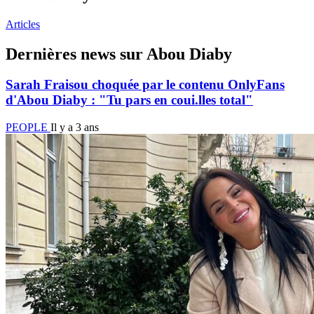
Articles
Dernières news sur Abou Diaby
Sarah Fraisou choquée par le contenu OnlyFans
d'Abou Diaby : "Tu pars en coui.lles total"
PEOPLE
Il y a 3 ans