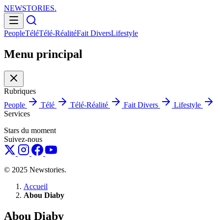
NEWSTORIES
.
People
Télé
Télé-Réalité
Fait Divers
Lifestyle
Menu principal
Rubriques
People
Télé
Télé-Réalité
Fait Divers
Lifestyle
Services
Stars du moment
Suivez-nous
© 2025 Newstories.
Accueil
Abou Diaby
Abou Diaby