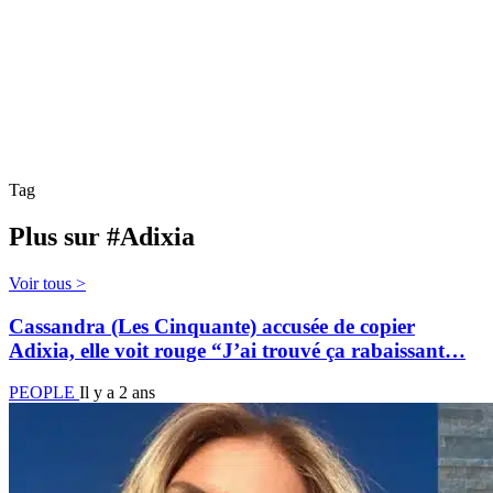
Tag
Plus sur #Adixia
Voir tous >
Cassandra (Les Cinquante) accusée de copier
Adixia, elle voit rouge “J’ai trouvé ça rabaissant…
PEOPLE
Il y a 2 ans