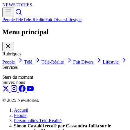
NEWSTORIES
.
People
Télé
Télé-Réalité
Fait Divers
Lifestyle
Menu principal
Rubriques
People
Télé
Télé-Réalité
Fait Divers
Lifestyle
Services
Stars du moment
Suivez-nous
© 2025 Newstories.
Accueil
People
Personnalités Télé-Réalité
Simon Castaldi recalé par Cassandra Jullia sur le