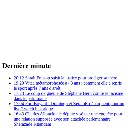
Dernière minute
20:12
Sarah Fraisou saisit la justice pour protéger sa mère
19:29
Vitaa métamorphosée à 43 ans : comment elle a repris
le sport après 7 ans d'arrêt
17:23
Le coup de gueule de Stéphane Bern contre le racisme
dans le patrimoine
17:04
Fort Boyard : Domingo et ZeratoR débarquent pour un
live Twitch historique
16:43
Charles Alloncle : le député visé par une enquête pour
une relation supposée avec son attachée parlementaire
Shérazade Khandani