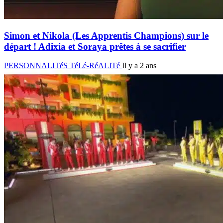
Simon et Nikola (Les Apprentis Champions) sur le
départ ! Adixia et Soraya prêtes à se sacrifier
PERSONNALITéS TéLé-RéALITé
Il y a 2 ans