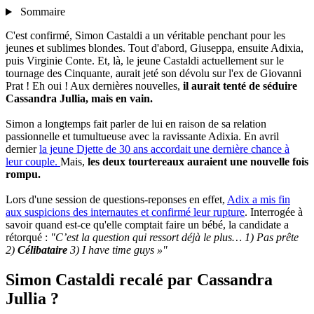
Sommaire
C'est confirmé, Simon Castaldi a un véritable penchant pour les
jeunes et sublimes blondes. Tout d'abord, Giuseppa, ensuite Adixia,
puis Virginie Conte. Et, là, le jeune Castaldi actuellement sur le
tournage des Cinquante, aurait jeté son dévolu sur l'ex de Giovanni
Prat ! Eh oui ! Aux dernières nouvelles,
il aurait tenté de séduire
Cassandra Jullia, mais en vain.
Simon a longtemps fait parler de lui en raison de sa relation
passionnelle et tumultueuse avec la ravissante Adixia. En avril
dernier
la jeune Djette de 30 ans accordait une dernière chance à
leur couple.
Mais,
les deux tourtereaux auraient une nouvelle fois
rompu.
Lors d'une session de questions-reponses en effet,
Adix a mis fin
aux suspicions des internautes et confirmé leur rupture
. Interrogée à
savoir quand est-ce qu'elle comptait faire un bébé, la candidate a
rétorqué :
"C’est la question qui ressort déjà le plus… 1) Pas prête
2)
Célibataire
3) I have time guys »"
Simon Castaldi recalé par Cassandra
Jullia ?