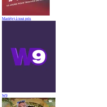
Marié(e) à tout prix
W9