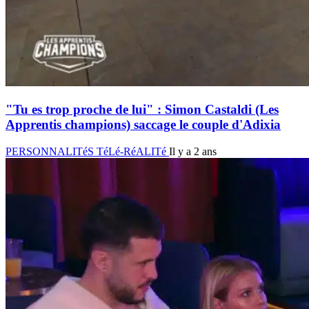
"Tu es trop proche de lui" : Simon Castaldi (Les
Apprentis champions) saccage le couple d'Adixia
PERSONNALITéS TéLé-RéALITé
Il y a 2 ans