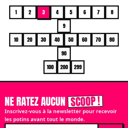
1
2
3
4
5
6
7
8
9
10
20
30
40
50
60
70
80
90
100
200
299
SCOOP !
NE RATEZ AUCUN
Inscrivez-vous à la newsletter pour recevoir
les potins avant tout le monde.