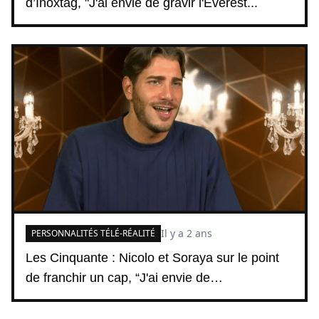
d’Inoxtag, "J'ai envie de gravir l'Everest...
Il y a 2 ans
PERSONNALITÉS TÉLÉ-RÉALITÉ
Les Cinquante : Nicolo et Soraya sur le point
de franchir un cap, “J'ai envie de…