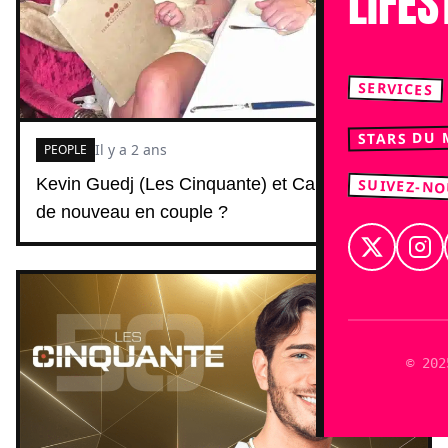
LIFES
SERVICES
STARS DU
Il y a 2 ans
PEOPLE
Kevin Guedj (Les Cinquante) et Carla Moreau
SUIVEZ-N
de nouveau en couple ?
© 202