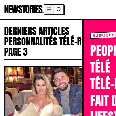
NEWSTORIES
.
Menu principal
DERNIERS ARTICLES
RUBRIQUE
PERSONNALITÉS TÉLÉ-RÉALITÉ -
PEOP
PAGE 3
TÉLÉ
TÉLÉ-
FAIT 