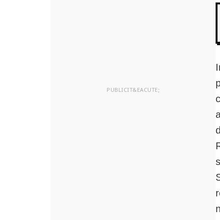
I
c
a
s