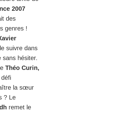
nce 2007
ait des
s genres !
Xavier
le suivre dans
e sans hésiter.
ue
Théo Curin,
 défi
aître la sœur
s ? Le
adh
remet le