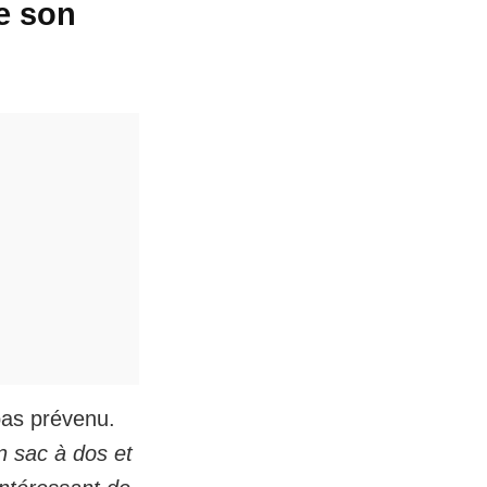
e son
 pas prévenu.
n sac à dos et