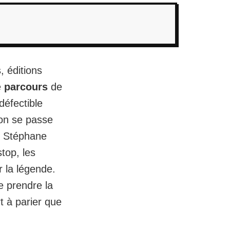
, éditions
e
parcours
de
défectible
’on se passe
de Stéphane
stop, les
r la légende.
e prendre la
ort à parier que