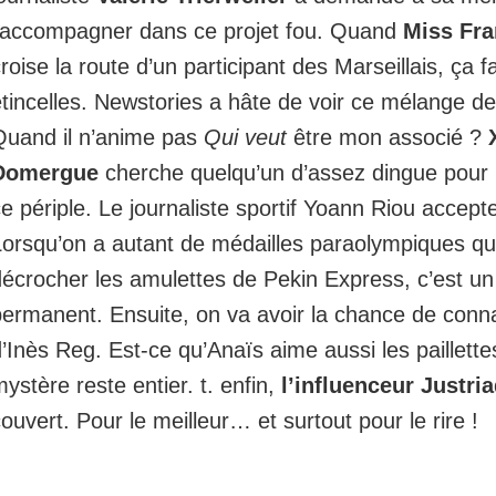
l’accompagner dans ce projet fou. Quand
Miss Fra
roise la route d’un participant des Marseillais, ça f
tincelles. Newstories a hâte de voir ce mélange de
Quand il n’anime pas
Qui veut
être mon associé ?
Domergue
cherche quelqu’un d’assez dingue pour 
e périple. Le journaliste sportif Yoann Riou accept
Lorsqu’on a autant de médailles paraolympiques q
écrocher les amulettes de Pekin Express, c’est un
permanent. Ensuite, on va avoir la chance de conn
’Inès Reg. Est-ce qu’Anaïs aime aussi les paillette
ystère reste entier. t. enfin,
l’influenceur Justri
ouvert. Pour le meilleur… et surtout pour le rire !