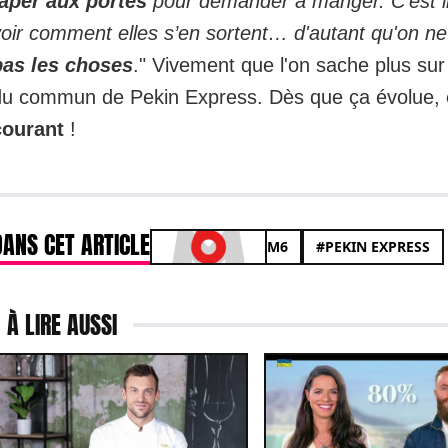
taper aux portes
pour demander à manger. C'est i
oir comment elles s’en sortent… d'autant qu'on ne
pas les choses
." Vivement que l'on sache plus sur
du commun de Pekin Express. Dès que ça évolue,
courant
!
DANS CET ARTICLE
M6
#PEKIN EXPRESS
À LIRE AUSSI