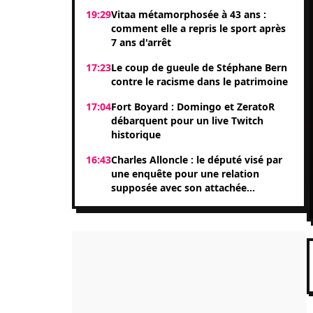
19:29
Vitaa métamorphosée à 43 ans :
comment elle a repris le sport après
7 ans d'arrêt
17:23
Le coup de gueule de Stéphane Bern
contre le racisme dans le patrimoine
17:04
Fort Boyard : Domingo et ZeratoR
débarquent pour un live Twitch
historique
16:43
Charles Alloncle : le député visé par
une enquête pour une relation
supposée avec son attachée
parlementaire Shérazade Khandani