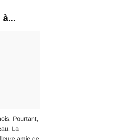
à...
ois. Pourtant,
eau. La
leure amie de