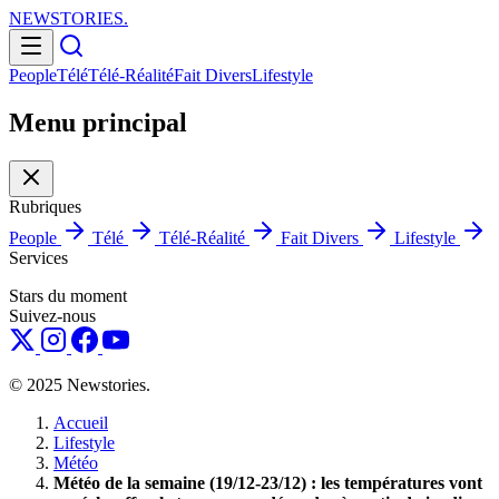
NEWSTORIES
.
People
Télé
Télé-Réalité
Fait Divers
Lifestyle
Menu principal
Rubriques
People
Télé
Télé-Réalité
Fait Divers
Lifestyle
Services
Stars du moment
Suivez-nous
© 2025 Newstories.
Accueil
Lifestyle
Météo
Météo de la semaine (19/12-23/12) : les températures vont