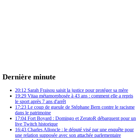
Dernière minute
20:12
Sarah Fraisou saisit la justice pour protéger sa mère
19:29
Vitaa métamorphosée à 43 ans : comment elle a repris
le sport après 7 ans d'arrêt
17:23
Le coup de gueule de Stéphane Bern contre le racisme
dans le patrimoine
17:04
Fort Boyard : Domingo et ZeratoR débarquent pour un
live Twitch historique
16:43
Charles Alloncle : le député visé par une enquête pour
une relation supposée avec son attachée parlementaire