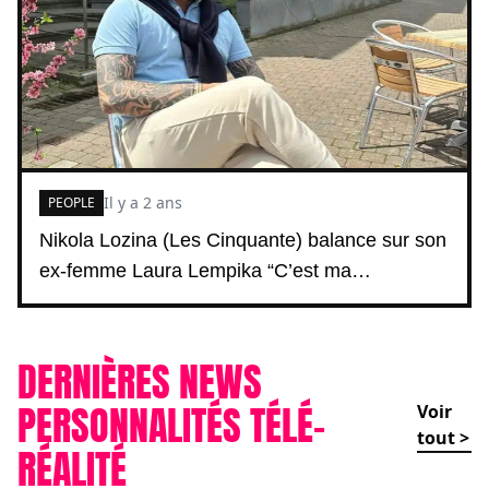
Il y a 2 ans
PEOPLE
Nikola Lozina (Les Cinquante) balance sur son
ex-femme Laura Lempika “C’est ma…
DERNIÈRES NEWS
PERSONNALITÉS TÉLÉ-
Voir
tout >
RÉALITÉ