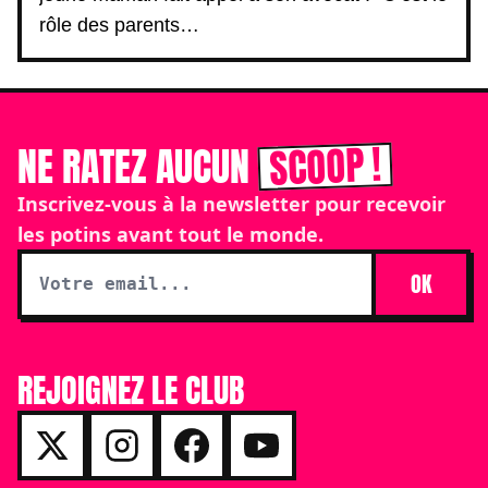
rôle des parents…
SCOOP !
NE RATEZ AUCUN
Inscrivez-vous à la newsletter pour recevoir
les potins avant tout le monde.
OK
REJOIGNEZ LE CLUB