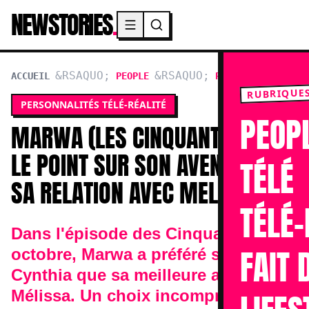
NEWSTORIES
.
Menu principal
ACCUEIL
PEOPLE
PERSONNALITÉS TÉL
RUBRIQUE
PERSONNALITÉS TÉLÉ-RÉALITÉ
PEOP
MARWA (LES CINQUANTE) FAIT
LE POINT SUR SON AVENTURE ET
TÉLÉ
SA RELATION AVEC MELISSA
TÉLÉ-
Dans l'épisode des Cinquante du 19
FAIT 
octobre, Marwa a préféré sauver
Cynthia que sa meilleure amie
Mélissa. Un choix incompris par les