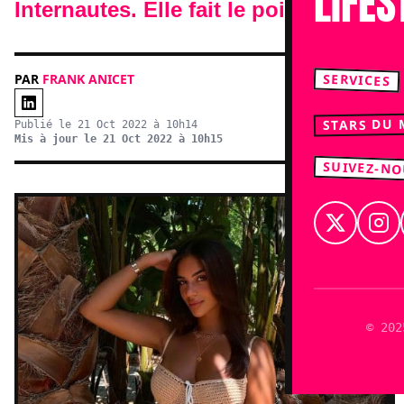
LIFES
Internautes. Elle fait le point.
SERVICES
PAR
FRANK ANICET
STARS DU
Publié le 21 Oct 2022 à 10h14
Mis à jour le 21 Oct 2022 à 10h15
SUIVEZ-N
© 202