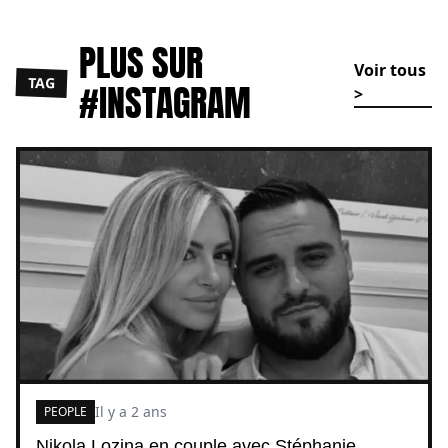
PLUS SUR
Voir tous
TAG
#INSTAGRAM
>
Il y a 2 ans
PEOPLE
Nikola Lozina en couple avec Stéphanie