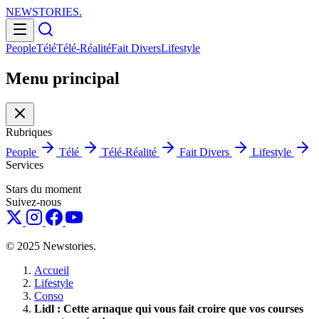
NEWSTORIES
.
People
Télé
Télé-Réalité
Fait Divers
Lifestyle
Menu principal
Rubriques
People
Télé
Télé-Réalité
Fait Divers
Lifestyle
Services
Stars du moment
Suivez-nous
© 2025 Newstories.
Accueil
Lifestyle
Conso
Lidl : Cette arnaque qui vous fait croire que vos courses