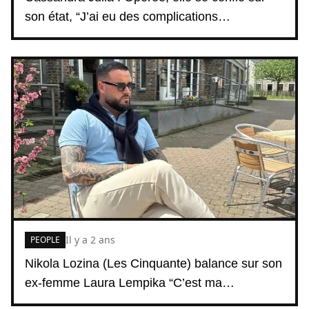
son état, “J’ai eu des complications…
Il y a 2 ans
PEOPLE
Nikola Lozina (Les Cinquante) balance sur son
ex-femme Laura Lempika “C’est ma…