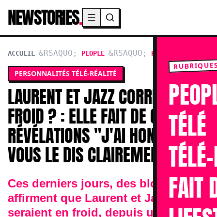
NEWSTORIES
.
Menu principal
ACCUEIL
PEOPLE
PERSONNALITÉS TÉL
RUBRIQUE
PERSONNALITÉS TÉLÉ-RÉALITÉ
PEOP
LAURENT ET JAZZ CORREIA EN
FROID ? : ELLE FAIT DE GROSSES
TÉLÉ
RÉVÉLATIONS "J'AI HONTE, JE
TÉLÉ-
VOUS LE DIS CLAIREMENT"
FAIT 
Ces derniers jours, des blogueurs
affirment que Laurent et Jazz
seraient en froid, depuis une soirée