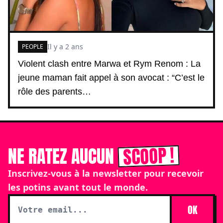
Il y a 2 ans
PEOPLE
Violent clash entre Marwa et Rym Renom : La
jeune maman fait appel à son avocat : “C’est le
rôle des parents…
SCOOP !
NE RATEZ AUCUN
Inscrivez-vous à la newsletter pour recevoir
les potins avant tout le monde.
OK