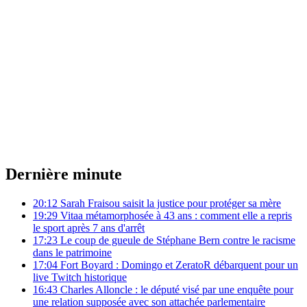
Dernière minute
20:12
Sarah Fraisou saisit la justice pour protéger sa mère
19:29
Vitaa métamorphosée à 43 ans : comment elle a repris
le sport après 7 ans d'arrêt
17:23
Le coup de gueule de Stéphane Bern contre le racisme
dans le patrimoine
17:04
Fort Boyard : Domingo et ZeratoR débarquent pour un
live Twitch historique
16:43
Charles Alloncle : le député visé par une enquête pour
une relation supposée avec son attachée parlementaire