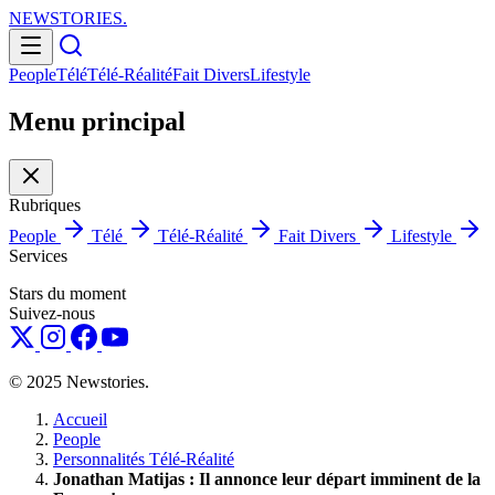
NEWSTORIES
.
People
Télé
Télé-Réalité
Fait Divers
Lifestyle
Menu principal
Rubriques
People
Télé
Télé-Réalité
Fait Divers
Lifestyle
Services
Stars du moment
Suivez-nous
© 2025 Newstories.
Accueil
People
Personnalités Télé-Réalité
Jonathan Matijas : Il annonce leur départ imminent de la