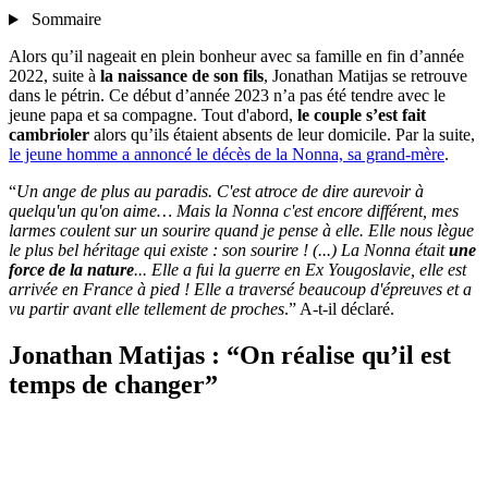
Sommaire
Alors qu’il nageait en plein bonheur avec sa famille en fin d’année
2022, suite à
la naissance de son fils
, Jonathan Matijas se retrouve
dans le pétrin. Ce début d’année 2023 n’a pas été tendre avec le
jeune papa et sa compagne. Tout d'abord,
le couple s’est fait
cambrioler
alors qu’ils étaient absents de leur domicile. Par la suite,
le jeune homme a annoncé le décès de la Nonna, sa grand-mère
.
“
Un ange de plus au paradis. C'est atroce de dire aurevoir à
quelqu'un qu'on aime… Mais la Nonna c'est encore différent, mes
larmes coulent sur un sourire quand je pense à elle. Elle nous lègue
le plus bel héritage qui existe : son sourire ! (...) La Nonna était
une
force de la nature
... Elle a fui la guerre en Ex Yougoslavie, elle est
arrivée en France à pied ! Elle a traversé beaucoup d'épreuves et a
vu partir avant elle tellement de proches
.” A-t-il déclaré.
Jonathan Matijas : “On réalise qu’il est
temps de changer”