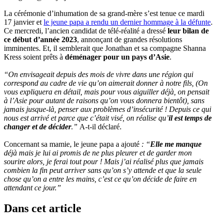
La cérémonie d’inhumation de sa grand-mère s’est tenue ce mardi
17 janvier et
le jeune papa a rendu un dernier hommage à la défunte
.
Ce mercredi, l’ancien candidat de télé-réalité a dressé
leur bilan de
ce début d’année 2023
, annonçant de grandes résolutions
imminentes. Et, il semblerait que Jonathan et sa compagne Shanna
Kress soient prêts à
déménager pour un pays d’Asie
.
“On envisageait depuis des mois de vivre dans une région qui
correspond au cadre de vie qu’on aimerait donner à notre fils, (On
vous expliquera en détail, mais pour vous aiguiller déjà, on pensait
à l’Asie pour autant de raisons qu’on vous donnera bientôt), sans
jamais jusque-là, penser aux problèmes d’insécurité ! Depuis ce qui
nous est arrivé et parce que c’était visé, on réalise qu’
il est temps de
changer et de décider
.”
A-t-il déclaré.
Concernant sa mamie, le jeune papa a ajouté
: “
Elle me manque
déjà mais je lui ai promis de ne plus pleurer et de garder mon
sourire alors, je ferai tout pour ! Mais j’ai réalisé plus que jamais
combien la fin peut arriver sans qu’on s’y attende et que la seule
chose qu’on a entre les mains, c’est ce qu’on décide de faire en
attendant ce jour.”
Dans cet article