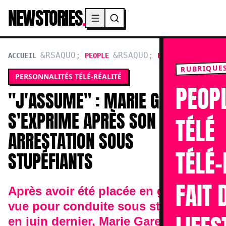
NEWSTORIES
.
Menu principal
ACCUEIL
PEOPLE
PERSONNALITÉS TÉL
RUBRIQUE
PERSONNALITÉS TÉLÉ-RÉALITÉ
PEOP
"J'ASSUME" : MARIE GARET
S'EXPRIME APRÈS SON
TÉLÉ
ARRESTATION SOUS
TÉLÉ-
STUPÉFIANTS
FAIT 
Après avoir été placée en garde à
vue pour conduite sous stupéfiants
en juin dernier, Marie Garet sort