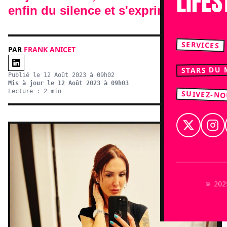
LIFES
enfin du silence et s'exprime.
SERVICES
PAR
FRANK ANICET
STARS DU
Publié le 12 Août 2023 à 09h02
Mis à jour le 12 Août 2023 à 09h03
Lecture : 2 min
SUIVEZ-N
© 202