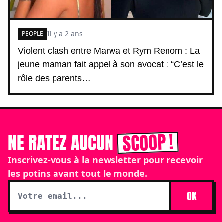
Il y a 2 ans
PEOPLE
Violent clash entre Marwa et Rym Renom : La
jeune maman fait appel à son avocat : “C’est le
rôle des parents…
SCOOP !
NE RATEZ AUCUN
Inscrivez-vous à la newsletter pour recevoir
les potins avant tout le monde.
OK