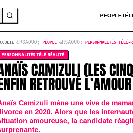
PEOPLE
TÉL
CCUEIL
PEOPLE
PERSONNALITÉS TÉLÉ-R
PERSONNALITÉS TÉLÉ-RÉALITÉ
ANAÏS CAMIZULI (LES CIN
ENFIN RETROUVÉ L’AMOUR
Anaïs Camizuli mène une vive de maman
divorce en 2020. Alors que les internaut
situation amoureuse, la candidate réag
surprenante.