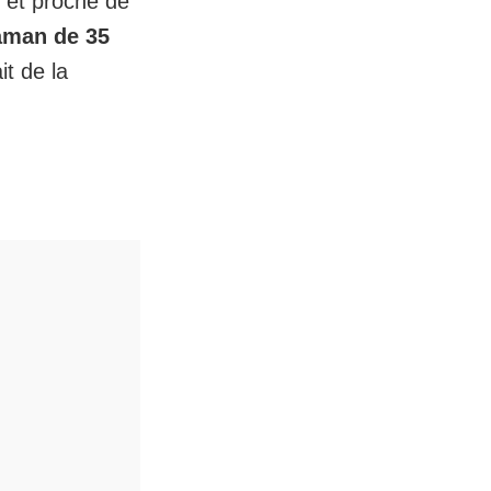
x et proche de
man de 35
t de la