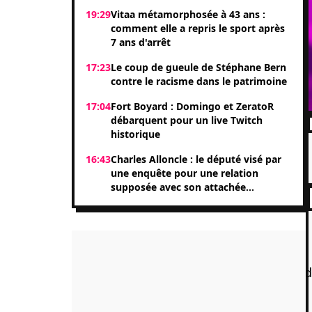
19:29
Vitaa métamorphosée à 43 ans :
comment elle a repris le sport après
7 ans d'arrêt
17:23
Le coup de gueule de Stéphane Bern
contre le racisme dans le patrimoine
17:04
Fort Boyard : Domingo et ZeratoR
débarquent pour un live Twitch
historique
16:43
Charles Alloncle : le député visé par
une enquête pour une relation
supposée avec son attachée
parlementaire Shérazade Khandani