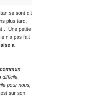
tan se sont dit
s plus tard,
t... Une petite
e n'a pas fait
laise a
n commun
difficile,
cile pour nous,
post sur son