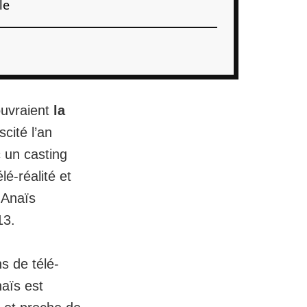
le
ouvraient
la
cité l’an
 un casting
é-réalité et
 Anaïs
13.
s de télé-
naïs est