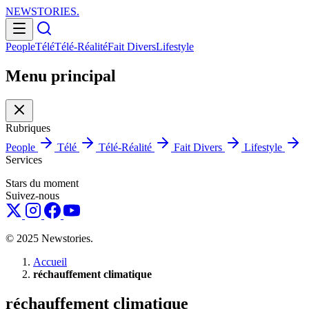
NEWSTORIES
.
People
Télé
Télé-Réalité
Fait Divers
Lifestyle
Menu principal
Rubriques
People
Télé
Télé-Réalité
Fait Divers
Lifestyle
Services
Stars du moment
Suivez-nous
© 2025 Newstories.
Accueil
réchauffement climatique
réchauffement climatique