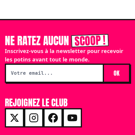
SCOOP !
NE RATEZ AUCUN
Inscrivez-vous à la newsletter pour recevoir
les potins avant tout le monde.
OK
REJOIGNEZ LE CLUB