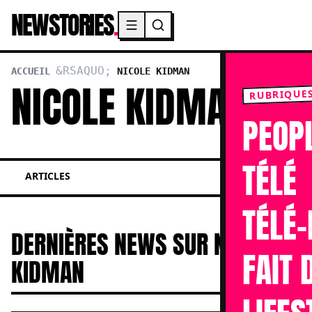
NEWSTORIES
.
Menu principal
ACCUEIL
NICOLE KIDMAN
NICOLE KIDMAN
RUBRIQUE
PEOP
TÉLÉ
ARTICLES
TÉLÉ-
DERNIÈRES NEWS SUR NICOLE
FAIT 
KIDMAN