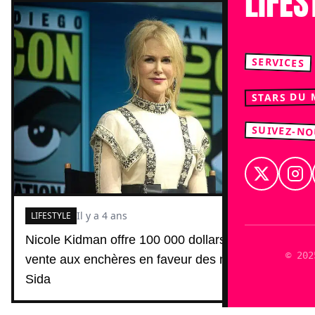
LIFES
SERVICES
STARS DU
SUIVEZ-N
Il y a 4 ans
LIFESTYLE
Nicole Kidman offre 100 000 dollars lors d'une
© 202
vente aux enchères en faveur des malades du
Sida