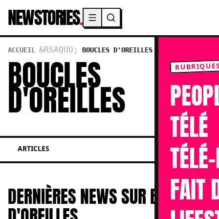
NEWSTORIES
.
Menu principal
ACCUEIL
BOUCLES D'OREILLES
BOUCLES
RUBRIQUE
D'OREILLES
PEOP
TÉLÉ
TÉLÉ-
ARTICLES
FAIT 
DERNIÈRES NEWS SUR BOUCLES
D'OREILLES