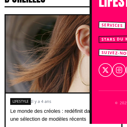
LIFES
SERVICES
STARS DU
SUIVEZ-N
Il y a 4 ans
LIFESTYLE
© 202
Le monde des créoles : redéfinit dans la mode,
une sélection de modèles récents