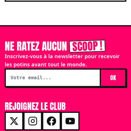
SCOOP !
NE RATEZ AUCUN
Inscrivez-vous à la newsletter pour recevoir
les potins avant tout le monde.
OK
REJOIGNEZ LE CLUB