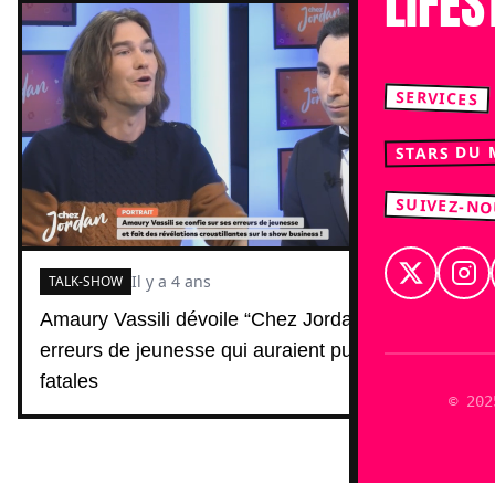
LIFES
SERVICES
STARS DU
SUIVEZ-N
Il y a 4 ans
TALK-SHOW
Amaury Vassili dévoile “Chez Jordan” (C8) ses
erreurs de jeunesse qui auraient pu lui être
fatales
© 202