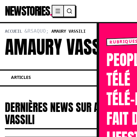
NEWSTORIES
.
Menu principal
ACCUEIL
AMAURY VASSILI
AMAURY VASSILI
RUBRIQUE
PEOP
TÉLÉ
ARTICLES
TÉLÉ-
DERNIÈRES NEWS SUR AMAURY
FAIT 
VASSILI