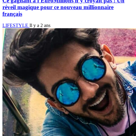
Ce gagnant à l’EuroMillions n’y croyait pas ! Un
réveil magique pour ce nouveau millionnaire
français
LIFESTYLE
Il y a 2 ans