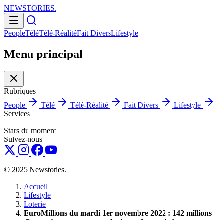
NEWSTORIES
.
People
Télé
Télé-Réalité
Fait Divers
Lifestyle
Menu principal
Rubriques
People
Télé
Télé-Réalité
Fait Divers
Lifestyle
Services
Stars du moment
Suivez-nous
© 2025 Newstories.
Accueil
Lifestyle
Loterie
EuroMillions du mardi 1er novembre 2022 : 142 millions