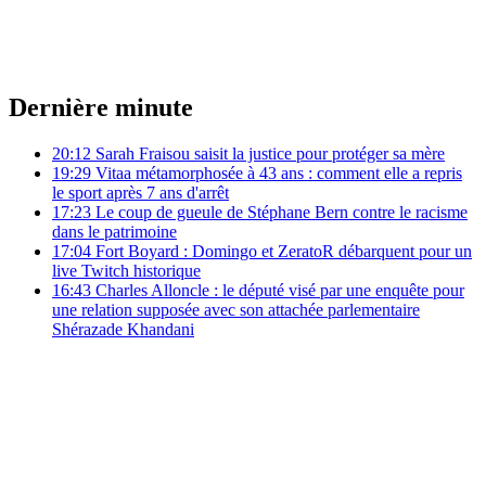
Dernière minute
20:12
Sarah Fraisou saisit la justice pour protéger sa mère
19:29
Vitaa métamorphosée à 43 ans : comment elle a repris
le sport après 7 ans d'arrêt
17:23
Le coup de gueule de Stéphane Bern contre le racisme
dans le patrimoine
17:04
Fort Boyard : Domingo et ZeratoR débarquent pour un
live Twitch historique
16:43
Charles Alloncle : le député visé par une enquête pour
une relation supposée avec son attachée parlementaire
Shérazade Khandani