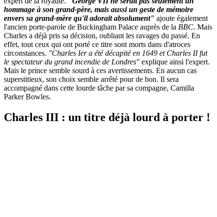
expert de la royauté.
"
George VII ne serait pas seulement un
hommage à son grand-père, mais aussi un geste de mémoire
envers sa grand-mère qu'il adorait absolument"
ajoute également
l'ancien porte-parole de Buckingham Palace auprès de la
BBC
. Mais
Charles a déjà pris sa décision, oubliant les ravages du passé. En
effet, tout ceux qui ont porté ce titre sont morts dans d'atroces
circonstances.
"Charles Ier a été décapité en 1649 et Charles II fut
le spectateur du grand incendie de Londres"
explique ainsi l'expert.
Mais le prince semble sourd à ces avertissements. En aucun cas
superstitieux, son choix semble arrêté pour de bon. Il sera
accompagné dans cette lourde tâche par sa compagne, Camilla
Parker Bowles.
Charles III : un titre déjà lourd à porter !