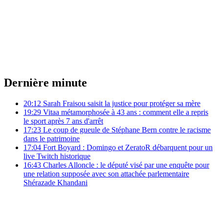
Dernière minute
20:12
Sarah Fraisou saisit la justice pour protéger sa mère
19:29
Vitaa métamorphosée à 43 ans : comment elle a repris
le sport après 7 ans d'arrêt
17:23
Le coup de gueule de Stéphane Bern contre le racisme
dans le patrimoine
17:04
Fort Boyard : Domingo et ZeratoR débarquent pour un
live Twitch historique
16:43
Charles Alloncle : le député visé par une enquête pour
une relation supposée avec son attachée parlementaire
Shérazade Khandani