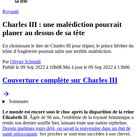
sa tête
Royauté
Charles III : une malédiction pourrait
planer au dessus de sa tête
En choisissant le titre de Charles III pour régner, le prince héritier du
trône d'Angleterre pourrait subir une terrible malédiction.
Par
Olivier Schmidt
Publié le 09 Sep 2022 à 10h08
Mis à jour le 09 Sep 2022 à 13h06
Couverture complète sur Charles III
Sommaire
Le monde est encore sous le choc après la disparition de la reine
Elizabeth
II
. Âgée de 96 ans, l'emblème de la royauté britannique a
rendu son dernier souffle hier, laissant toute une nation orpheline.
Depuis quelques jours déjà, on savait la souveraine dans un état de
santé préoccupant
. Ses proches se sont tous succèdes à son chevet.