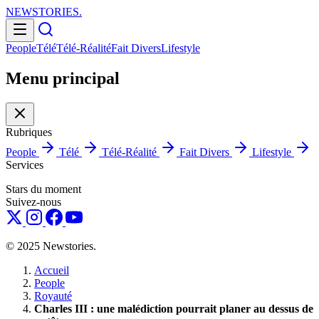
NEWSTORIES
.
People
Télé
Télé-Réalité
Fait Divers
Lifestyle
Menu principal
Rubriques
People
Télé
Télé-Réalité
Fait Divers
Lifestyle
Services
Stars du moment
Suivez-nous
© 2025 Newstories.
Accueil
People
Royauté
Charles III : une malédiction pourrait planer au dessus de